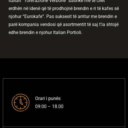
Italian ”Torefazione Verbone” bashkë me të cilët
erdhën në idenë që të prodhojnë brendin e ri të kafes së
njohur “Eurokafe”. Pas suksesit të arritur me brendin e
parë kompania vendosi që asortmentit të saj t’ia shtojë
edhe brendin e njohur Italian Portioli.
Orari i punës
09:00 – 18.00